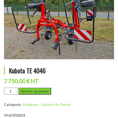
Kubota TE 4046
7 750.00 € HT
quantité
Ajouter au panier
de
Kubota
Catégorie :
Fenaison ; Gestion de l'herbe
TE
4046
VF65902824