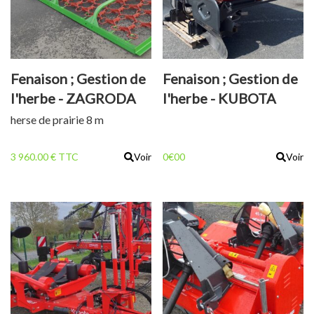
Fenaison ; Gestion de
Fenaison ; Gestion de
l'herbe - ZAGRODA
l'herbe - KUBOTA
1142 RX 8M
DSX 2550
herse de prairie 8 m
3 960.00 € TTC
Voir
0€00
Voir