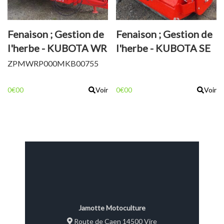
Fenaison ; Gestion de
Fenaison ; Gestion de
l'herbe - KUBOTA WR
l'herbe - KUBOTA SE
1400
3200
ZPMWRP000MKB00755
0€00
Voir
0€00
Voir
Jamotte Motoculture
Route de Caen 14500 Vire