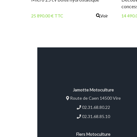
conces
MOTOC
25 890.00 € TTC
Voir
14 490.
KUBOT
POSSIB
MICRO
Marque
Cylindr
débraya
8-16 Ho
Poids :
Kubota 3
Jamotte Motoculture
Route de Caen 14500 Vire
02.31.68.80.22
02.31.68.85.10
Flers Motoculture