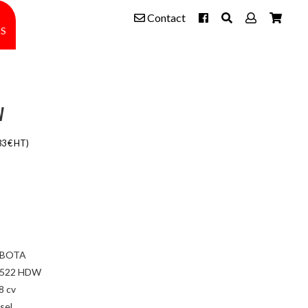
Contact
s
W
33 € HT)
BOTA
-522 HDW
8 cv
sel