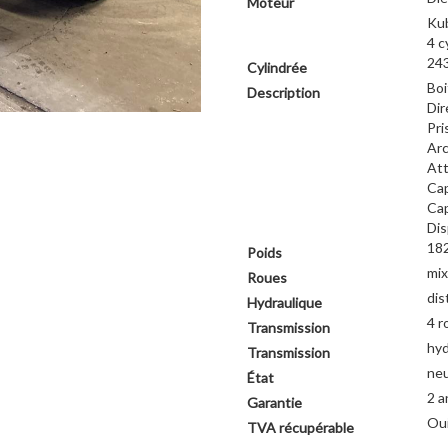
Moteur
Ku
4 c
243
Cylindrée
Boi
Description
Dir
Pri
Arc
Att
Cap
Cap
Dis
18
Poids
mix
Roues
dis
Hydraulique
4 r
Transmission
hyd
Transmission
ne
État
2 a
Garantie
Ou
TVA récupérable