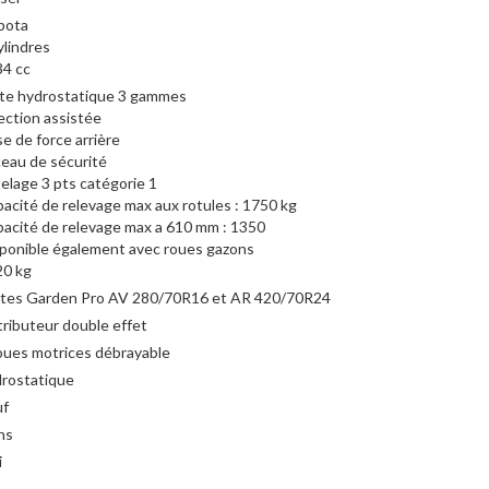
bota
ylindres
4 cc
te hydrostatique 3 gammes
ection assistée
se de force arrière
eau de sécurité
elage 3 pts catégorie 1
acité de relevage max aux rotules : 1750 kg
acité de relevage max a 610 mm : 1350
ponible également avec roues gazons
20 kg
tes Garden Pro AV 280/70R16 et AR 420/70R24
tributeur double effet
oues motrices débrayable
rostatique
uf
ns
i