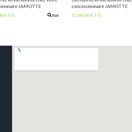
sionnaire JAMOTTE
concessionnaire JAMOTTE
ULTURE le nouveau
MOTOCULTURE le nouveau
00 € TTC
Voir
11 690.00 € TTC
A B1181 ! FINANCEMENT
KUBOTA B1161 ! FINANC
LE ! REPRISE DE VOTRE
POSSIBLE ! REPRISE DE VO
 TRACTEUR POSSIBLE !
MICRO TRACTEUR POSSIBL
 : KUBOTA Modèle : B1181
Marque : KUBOTA Modèle :
ée : 778 cc 4 roues motrices
Cylindrée : 719 cc 4 roues mot
ble - Roues agraires 5-12 et
Roues agraires 5-12 et 8-16
mologation route : Oui
Homologation route : oui Poid
 520 kg Moteur Diésel
kg Moteur Diésel Kubota 3
 [...]
cylindres [...]