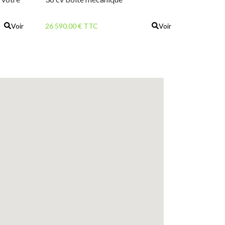
Voir
26 590.00 € TTC
Voir
EMENT
TRE
E !
 B1161
rices -
s : 510