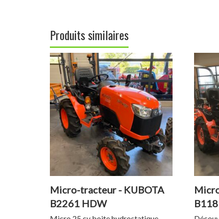
Produits similaires
Micro-tracteur - KUBOTA
Micro
B2261 HDW
B118
Micro 25 cv boite hydrostatique
Découvr