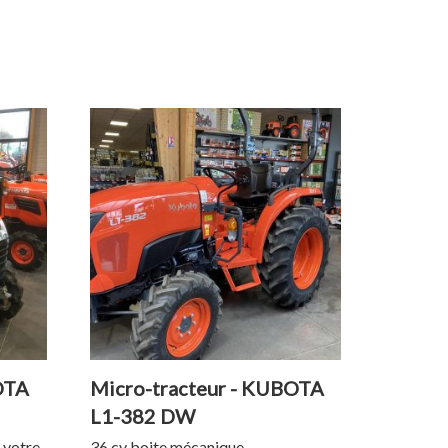
OTA
Micro-tracteur - KUBOTA
L1-382 DW
 votre
36 cv boite mécanique