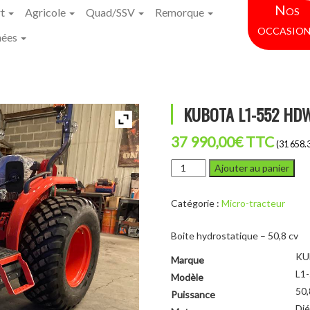
Nos
rt
Agricole
Quad/SSV
Remorque
occasion
hées
KUBOTA L1-552 HD
37 990,00
€
TTC
(31 658.
quantité
Ajouter au panier
de
KUBOTA
Catégorie :
Micro-tracteur
L1-
552
HDW
Boite hydrostatique – 50,8 cv
KU
Marque
L1
Modèle
50,
Puissance
Dié