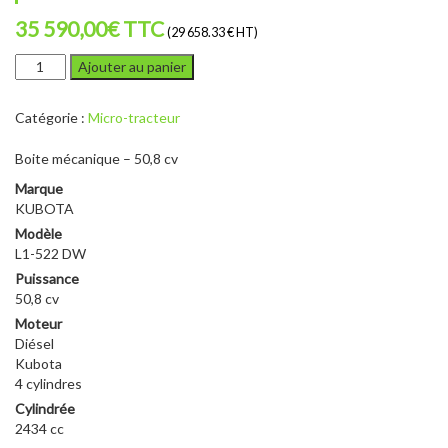
35 590,00
€
TTC
(29 658.33 € HT)
quantité
Ajouter au panier
de
KUBOTA
Catégorie :
Micro-tracteur
L1-
522
Boite mécanique – 50,8 cv
DW
Marque
KUBOTA
Modèle
L1-522 DW
Puissance
50,8 cv
Moteur
Diésel
Kubota
4 cylindres
Cylindrée
2434 cc