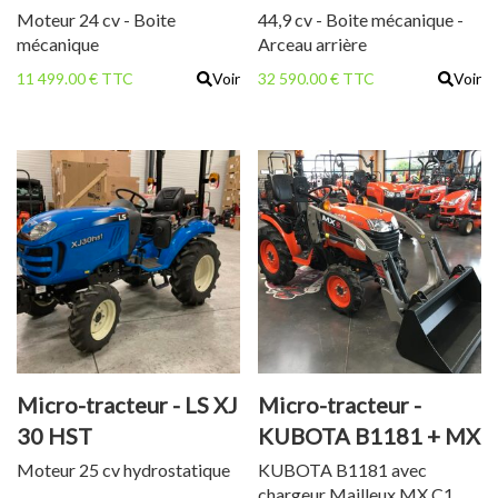
Moteur 24 cv - Boite
44,9 cv - Boite mécanique -
mécanique
Arceau arrière
11 499.00 € TTC
Voir
32 590.00 € TTC
Voir
Micro-tracteur - LS XJ
Micro-tracteur -
30 HST
KUBOTA B1181 + MX
C1
Moteur 25 cv hydrostatique
KUBOTA B1181 avec
chargeur Mailleux MX C1