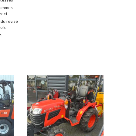
gammes
rect
du révisé
ois
n