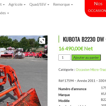
Nos
rt
Agricole
Quad/SSV
Remorque
occasion
hées
KUBOTA B2230 DW 
16 490,00
€
Net
quantité
Ajouter au panier
de
KUBOTA
Catégorie :
Occasion Micro-Tra
B2230
DW
+
Réf 17594 – Année 2011 – 330 
CHARGEUR
17
Numéro d'annonce
KU
Marque
B2
Modèle
20