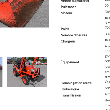
Année du matériel
22 
Puissance
Dié
Moteur
Ku
3 c
720
Poids
33
Nombre d'heures
Ku
Chargeur
4 v
co
go
rel
Équipement
pri
arc
dir
Ou
Homologation route
pri
Hydraulique
4 r
Transmission
Boî
inv
3 v