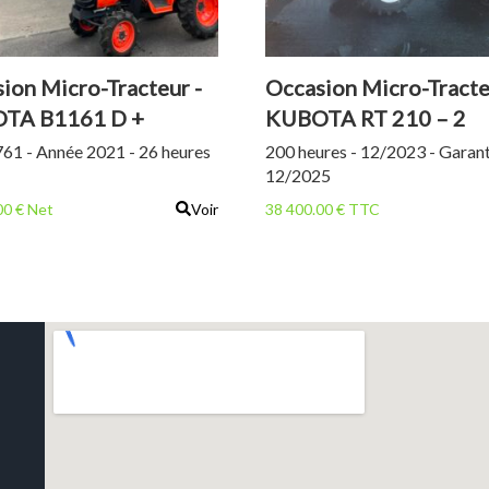
ion Micro-Tracteur -
Occasion Micro-Tracte
TA B1161 D +
KUBOTA RT 210 – 2
LEUX C1
61 - Année 2021 - 26 heures
200 heures - 12/2023 - Garan
12/2025
00 € Net
Voir
38 400.00 € TTC