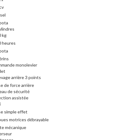
cv
sel
bota
ylindres
 kg
0 heures
bota
érins
mmande monolevier
det
evage arrière 3 points
se de force arrière
eau de sécurité
ection assistée
i
se simple effet
oues motrices débrayable
te mécanique
erseur
itesses