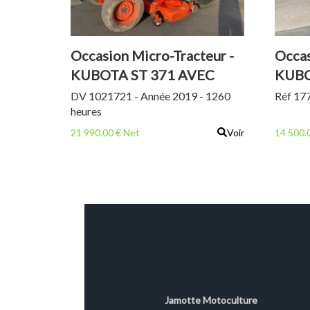
Occasion Micro-Tracteur -
Occas
KUBOTA ST 371 AVEC
KUBO
COUPE ET BAC
MAIL
DV 1021721 - Année 2019 - 1260
Réf 177
heures
21 990.00 € Net
Voir
14 500.
Jamotte Motoculture