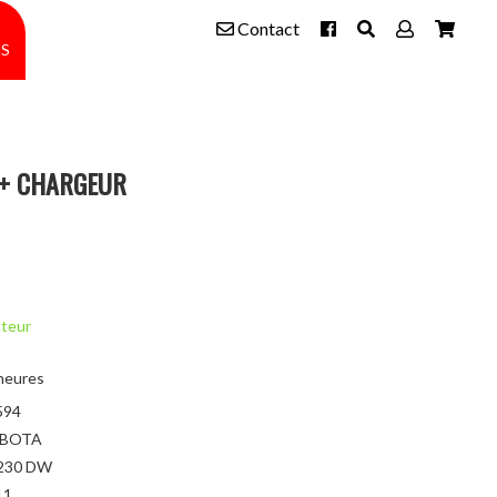
Contact
s
+ CHARGEUR
cteur
heures
594
BOTA
230 DW
11