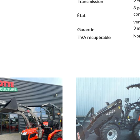
Transmission
3 
cor
État
ven
3 m
Garantie
No
TVA récupérable