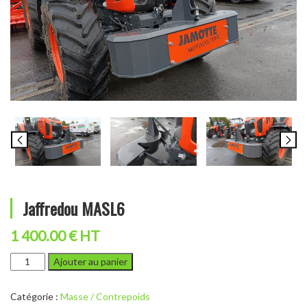
Jaffredou MASL6
1 400.00 € HT
quantité
Ajouter au panier
de
Jaffredou
Catégorie :
Masse / Contrepoids
MASL6