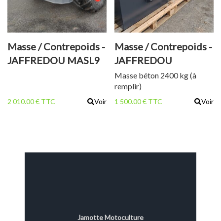
Masse / Contrepoids -
Masse / Contrepoids -
JAFFREDOU MASL9
JAFFREDOU
MASB24
Masse béton 2400 kg (à
remplir)
2 010.00 € TTC
Voir
1 500.00 € TTC
Voir
Jamotte Motoculture