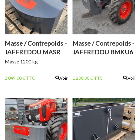
Masse / Contrepoids -
Masse / Contrepoids -
JAFFREDOU MASR
JAFFREDOU BMKU6
1200
Masse 1200 kg
2 049.00 € TTC
Voir
1 200.00 € TTC
Voir