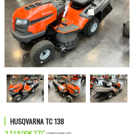
HUSQVARNA TC 138
3 519,00
€
TTC