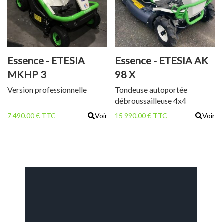
Essence - ETESIA
Essence - ETESIA AK
MKHP 3
98 X
Version professionnelle
Tondeuse autoportée
débroussailleuse 4x4
7 490.00 € TTC
Voir
15 990.00 € TTC
Voir