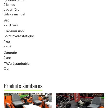
2 lames
bac arrière
vidage manuel
Bac
220 litres
Transmission
Boîte hydrostatique
État
neuf
Garantie
2 ans
TVA récupérable
Oui
Produits similaires