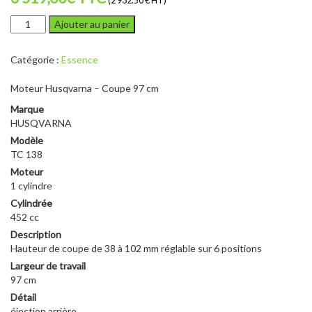
(2 932.50 € HT)
quantité
Ajouter au panier
de
HUSQVARNA
Catégorie :
Essence
TC
138
Moteur Husqvarna – Coupe 97 cm
Marque
HUSQVARNA
Modèle
TC 138
Moteur
1 cylindre
Cylindrée
452 cc
Description
Hauteur de coupe de 38 à 102 mm réglable sur 6 positions
Largeur de travail
97 cm
Détail
éjection arrière