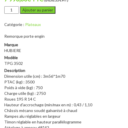
(6 658.33 € HT)
quantité
Ajouter au panier
de
HUBIERE
Catégorie :
Plateaux
TPG
3502
Remorque porte engin
Marque
HUBIERE
Modèle
TPG 3502
Description
Dimension utile (cm) : 3m56*1m70
PTAC (kg) : 3500
Poids à vide (kg) : 750
Charge utile (kg) : 2750
Roues 195 R 14 C
Hauteur d'accrochage (min/max en m) : 0,43 / 1,10
Châssis mécano soudé galvanisé à chaud
Rampes alu réglables en largeur
Timon réglable en hauteur parallélogramme
Attelage à anneau 68*42