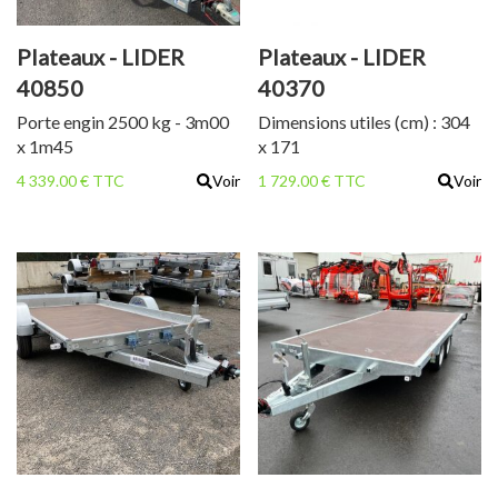
Plateaux - LIDER
Plateaux - LIDER
40850
40370
Porte engin 2500 kg - 3m00
Dimensions utiles (cm) : 304
x 1m45
x 171
4 339.00 € TTC
Voir
1 729.00 € TTC
Voir