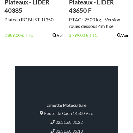
Plateaux - LIDER
Plateaux - LIDER
40385
43650 F
Plateau ROBUST 1t350
PTAC : 2500 kg - Version
roues dessous 4m fixe
2 889.00 € TTC
Voir
3 799.00 € TTC
Voir
Jamotte Motoculture
Route de Caen 14500 Vire
02.31.68.80.22
02.31.68.85.10