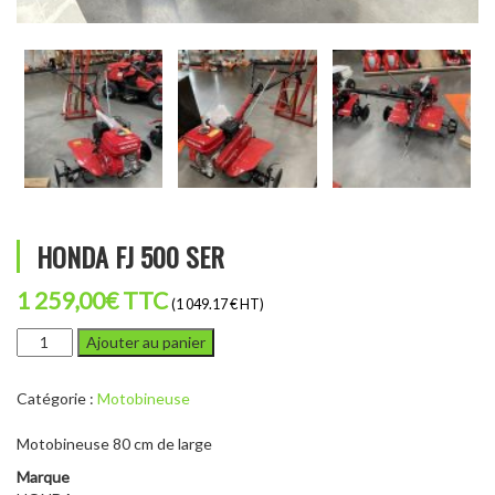
HONDA FJ 500 SER
1 259,00
€
TTC
(1 049.17 € HT)
quantité
Ajouter au panier
de
HONDA
Catégorie :
Motobineuse
FJ
500
Motobineuse 80 cm de large
SER
Marque