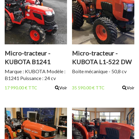
Micro-tracteur -
Micro-tracteur -
KUBOTA B1241
KUBOTA L1-522 DW
Marque : KUBOTA Modèle :
Boite mécanique - 50,8 cv
B1241 Puissance : 24 cv
Moteur Diésel Kubota 3
17 990.00 € TTC
Voir
35 590.00 € TTC
Voir
cylindres Cylindrée : 1123 cc
Poids : 787 kg Relevage
arrière 3 points Prise de
force arrière Arceau de
sécurité Direction assistée
Homologation route : : Oui 4
roues motrices - Roues