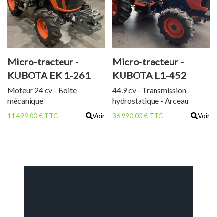
agraires 6-12 et 9.5-16 Boite
mécanique 4 vitesses dont
[...]
Micro-tracteur -
Micro-tracteur -
KUBOTA EK 1-261
KUBOTA L1-452
HDW
Moteur 24 cv - Boite
44,9 cv - Transmission
mécanique
hydrostatique - Arceau
arrière
11 499.00 € TTC
Voir
36 990.00 € TTC
Voir