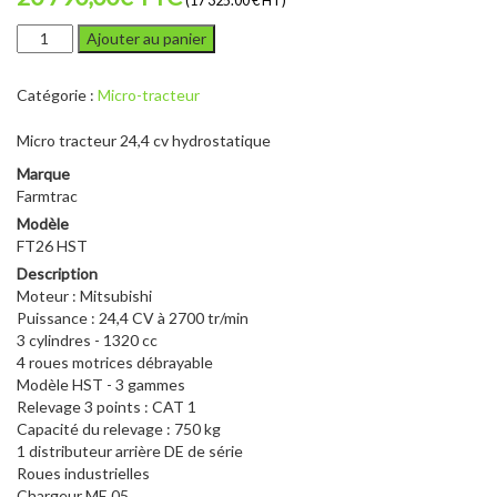
(17 325.00 € HT)
quantité
Ajouter au panier
de
FARMTRAC
Catégorie :
Micro-tracteur
FT26
HST
Micro tracteur 24,4 cv hydrostatique
AVEC
CHARGEUR
Marque
Farmtrac
Modèle
FT26 HST
Description
Moteur : Mitsubishi
Puissance : 24,4 CV à 2700 tr/min
3 cylindres - 1320 cc
4 roues motrices débrayable
Modèle HST - 3 gammes
Relevage 3 points : CAT 1
Capacité du relevage : 750 kg
1 distributeur arrière DE de série
Roues industrielles
Chargeur ME 05