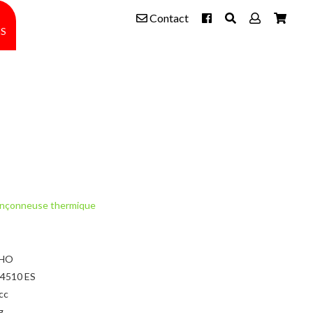
Contact
s
nçonneuse thermique
HO
 4510 ES
cc
g