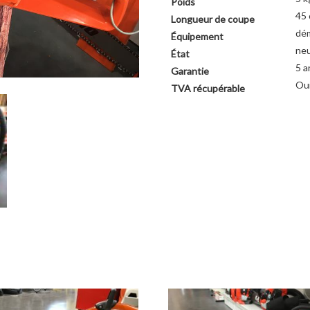
Poids
45
Longueur de coupe
dém
Équipement
ne
État
5 a
Garantie
Ou
TVA récupérable