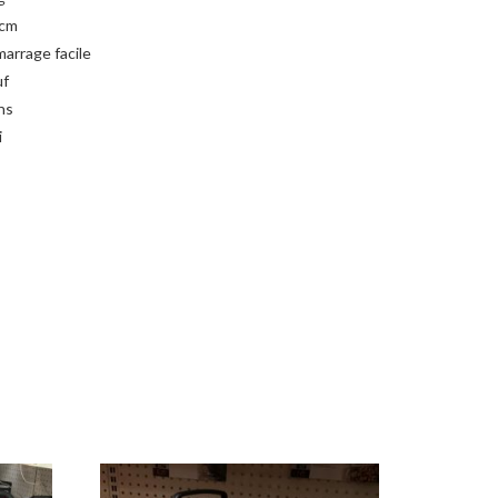
 cm
arrage facile
uf
ns
i