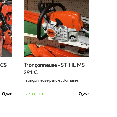
 CS
Tronçonneuse - STIHL MS
291 C
Tronçonneuse parc et domaine
Voir
929.00 € TTC
Voir