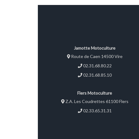
d'arros
anti vi
ans TVA
Jamotte Motoculture
Route de Caen 14500 Vire
02.31.68.80.22
02.31.68.85.10
Flers Motoculture
Z.A. Les Coudrettes 61100 Flers
02.33.65.31.31