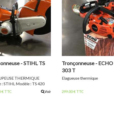
onneuse - STIHL TS
Tronçonneuse - ECHO
303 T
UPEUSE THERMIQUE
Elagueuse thermique
 : STIHL Modèle : TS 420
ce : 3,2 kW Cylindrée : 66,7
0 € TTC
Voir
299.00 € TTC
s : 9,7 kg Disque résine
deur de coupe : 125 mm
re du disque : 350 mm
ion en magnésium Prise