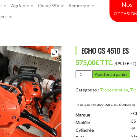
Nos
rt
Agricole
Quad/SSV
Remorque
occasion
hées
ECHO CS 4510 ES
575,00
€
TTC
(479.17 € HT)
quantité
Ajouter au panier
de
ECHO
Catégories :
Tronçonneuse
,
Tro
CS
4510
ES
Tronçonneuse parc et domaine
EC
Marque
CS
Modèle
45 
Cylindrée
5 k