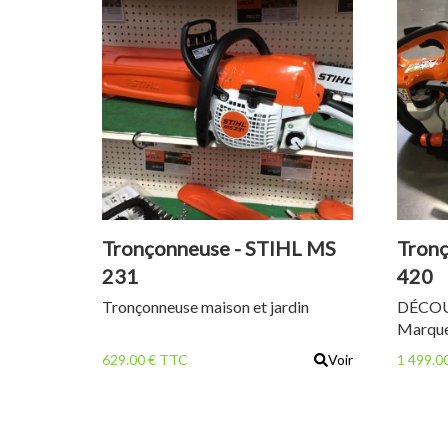
Tronçonneuse - STIHL MS
Tronç
231
420
Tronçonneuse maison et jardin
DÉCO
Marque
Puissan
629.00 € TTC
Voir
1 499.0
cc Poid
Profon
Diamèt
Protect