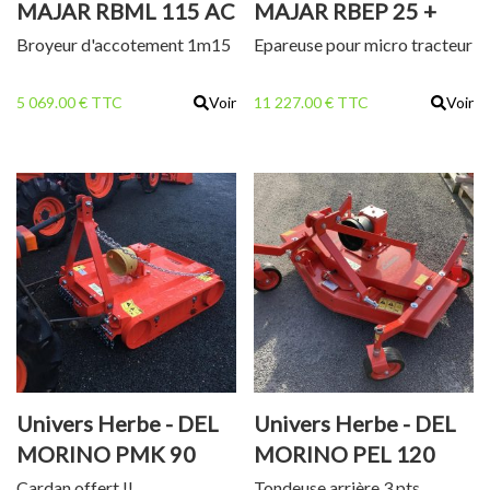
MAJAR RBML 115 AC
MAJAR RBEP 25 +
RBEPLBC110 +
Broyeur d'accotement 1m15
Epareuse pour micro tracteur
RBEPLTB60
5 069.00 € TTC
Voir
11 227.00 € TTC
Voir
Univers Herbe - DEL
Univers Herbe - DEL
MORINO PMK 90
MORINO PEL 120
Cardan offert !!
Tondeuse arrière 3 pts