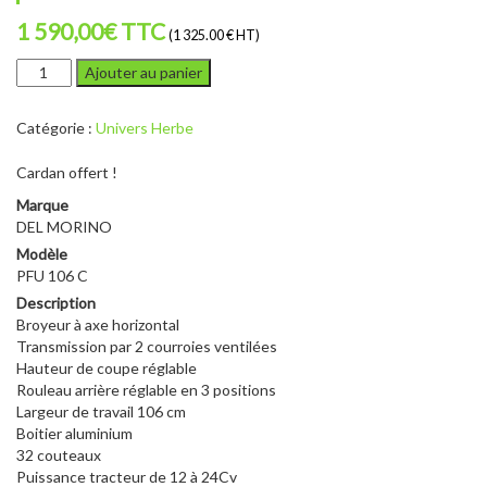
1 590,00
€
TTC
(1 325.00 € HT)
quantité
Ajouter au panier
de
DEL
Catégorie :
Univers Herbe
MORINO
PFU
Cardan offert !
106
C
Marque
DEL MORINO
Modèle
PFU 106 C
Description
Broyeur à axe horizontal
Transmission par 2 courroies ventilées
Hauteur de coupe réglable
Rouleau arrière réglable en 3 positions
Largeur de travail 106 cm
Boitier aluminium
32 couteaux
Puissance tracteur de 12 à 24Cv