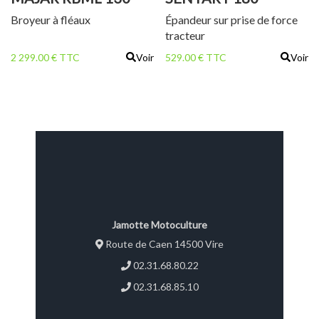
Broyeur à fléaux
Épandeur sur prise de force
tracteur
2 299.00 € TTC
Voir
529.00 € TTC
Voir
Jamotte Motoculture
Route de Caen 14500 Vire
02.31.68.80.22
02.31.68.85.10