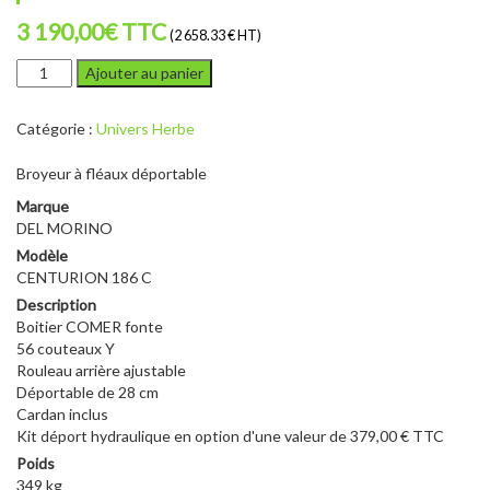
3 190,00
€
TTC
(2 658.33 € HT)
quantité
Ajouter au panier
de
DEL
Catégorie :
Univers Herbe
MORINO
CENTURION
Broyeur à fléaux déportable
186
C
Marque
DEL MORINO
Modèle
CENTURION 186 C
Description
Boitier COMER fonte
56 couteaux Y
Rouleau arrière ajustable
Déportable de 28 cm
Cardan inclus
Kit déport hydraulique en option d'une valeur de 379,00 € TTC
Poids
349 kg