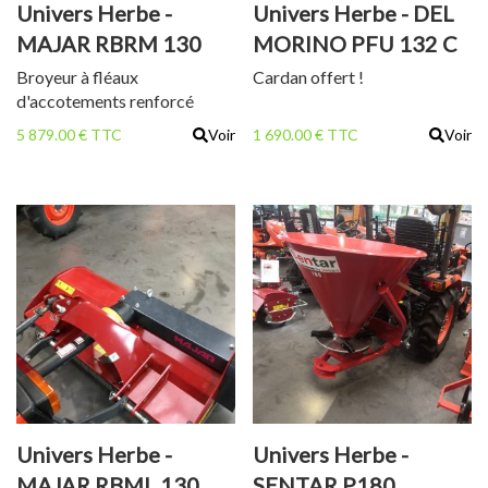
Univers Herbe -
Univers Herbe - DEL
MAJAR RBRM 130
MORINO PFU 132 C
AC
Broyeur à fléaux
Cardan offert !
d'accotements renforcé
5 879.00 € TTC
Voir
1 690.00 € TTC
Voir
Univers Herbe -
Univers Herbe -
MAJAR RBML 130
SENTAR P180