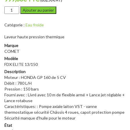
(832.50 € HT)
quantité
Ajouter au panier
de
Comet
Catégorie :
Eau froide
FDX
élite
Laveur haute pression thermique
13/150
Marque
COMET
Modèle
FDX ELITE 13/150
Description
Moteur : HONDA GP 160 de 5 CV
Débit : 780 L/H
Pression : 150 bars
Fourni avec : Livré avec 10 m de flexible armé + Lance jet réglable +
Lance rotabuse
Caractéristiques: : Pompe axiale laiton VST - vanne
thermostatique sécurité Châssis 4 roues, capot protection pompe
Sécurité manque d'huile pour le moteur
État