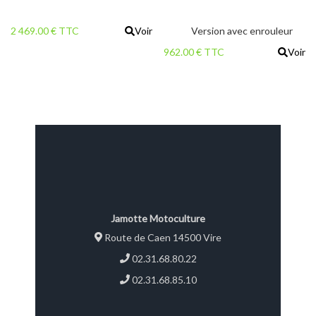
2 469.00 € TTC
Voir
Version avec enrouleur
962.00 € TTC
Voir
Jamotte Motoculture
Route de Caen 14500 Vire
02.31.68.80.22
02.31.68.85.10