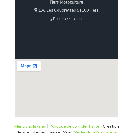
Flers Motoculture
Z.A. Les Coudrettes 61100 Flers
02.33.65.31.31
Mentions légales
|
Politique de confidentialité
| Création
de site Internet Caen et Vire :
Mediapilote Normandie