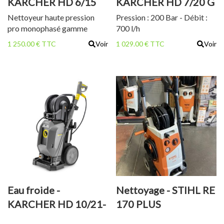
KARCHER HD 6/15
KARCHER HD 7/20 G
MX +
Nettoyeur haute pression
Pression : 200 Bar - Débit :
pro monophasé gamme
700 l/h
medium
1 250.00 € TTC
Voir
1 029.00 € TTC
Voir
Eau froide -
Nettoyage - STIHL RE
KARCHER HD 10/21-
170 PLUS
4 SXA+