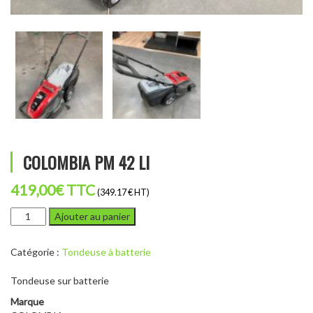
COLOMBIA PM 42 LI
419,00
€
TTC
(349.17 € HT)
quantité
Ajouter au panier
de
COLOMBIA
Catégorie :
Tondeuse à batterie
PM
42
Tondeuse sur batterie
LI
Marque