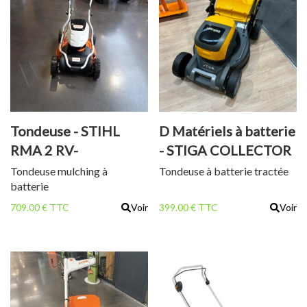
Tondeuse - STIHL
D Matériels à batterie
RMA 2 RV-
- STIGA COLLECTOR
TONDEUSE à
48S AE
Tondeuse mulching à
Tondeuse à batterie tractée
batterie
BATTERIE
709.00 € TTC
Voir
399.00 € TTC
Voir