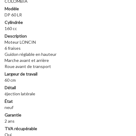
COLOMBIA
Modèle
DP 60 LR
Cylindrée
160 cc
Description
Moteur LONCIN
6 fraises
Guidon réglable en hauteur
Marche avant et arrière
Roue avant de transport
Largeur de travail
60 cm
Détail
éjection latérale
État
neuf
Garantie
2 ans
TVA récupérable
Oui