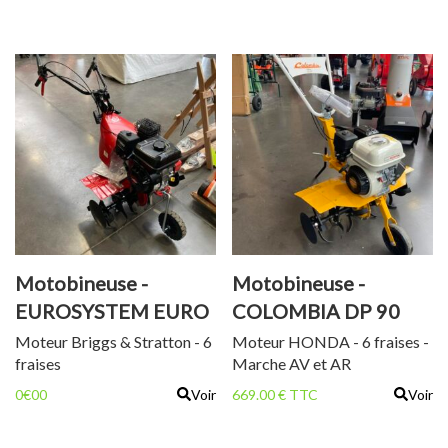
Motobineuse -
Motobineuse -
EUROSYSTEM EURO
COLOMBIA DP 90
5 EVO BS
HR
Moteur Briggs & Stratton - 6
Moteur HONDA - 6 fraises -
fraises
Marche AV et AR
0€00
Voir
669.00 € TTC
Voir