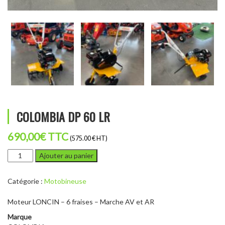
COLOMBIA DP 60 LR
690,00
€
TTC
(575.00 € HT)
quantité
Ajouter au panier
de
COLOMBIA
Catégorie :
Motobineuse
DP
60
Moteur LONCIN – 6 fraises – Marche AV et AR
LR
Marque