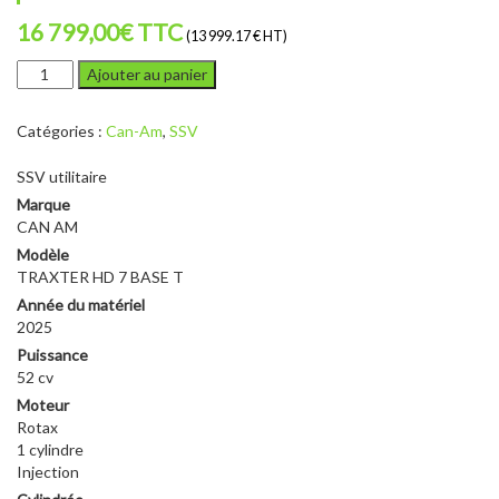
16 799,00
€
TTC
(13 999.17 € HT)
quantité
Ajouter au panier
de
CAN
Catégories :
Can-Am
,
SSV
AM
TRAXTER
SSV utilitaire
HD7
BASE
Marque
T
CAN AM
Modèle
TRAXTER HD 7 BASE T
Année du matériel
2025
Puissance
52 cv
Moteur
Rotax
1 cylindre
Injection