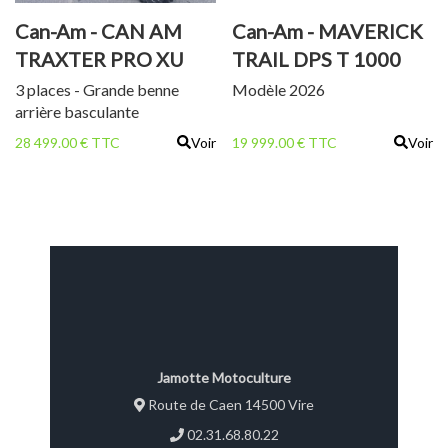
Can-Am - CAN AM
Can-Am - MAVERICK
TRAXTER PRO XU
TRAIL DPS T 1000
HD 10 T
3 places - Grande benne
Modèle 2026
arrière basculante
28 499.00 € TTC
Voir
19 999.00 € TTC
Voir
Jamotte Motoculture
Route de Caen 14500 Vire
02.31.68.80.22