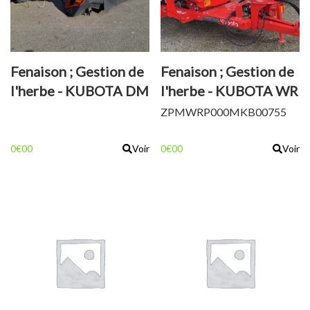
Fenaison ; Gestion de
Fenaison ; Gestion de
l'herbe - KUBOTA DM
l'herbe - KUBOTA WR
3036
1400
ZPMWRP000MKB00755
0€00
Voir
0€00
Voir