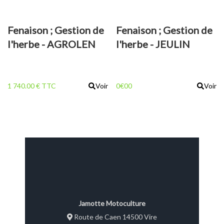
Fenaison ; Gestion de
Fenaison ; Gestion de
l'herbe - AGROLEN
l'herbe - JEULIN
FOURCHE à GRIFFE
HéLIOS PAILLEUSE
2 M
1 740.00 € TTC
Voir
0€00
Voir
Jamotte Motoculture
Route de Caen 14500 Vire