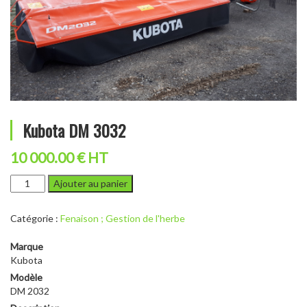
Kubota DM 3032
10 000.00 € HT
quantité
Ajouter au panier
de
Kubota
Catégorie :
Fenaison ; Gestion de l'herbe
DM
3032
Marque
Kubota
Modèle
DM 2032