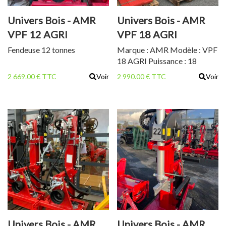
Univers Bois - AMR
Univers Bois - AMR
VPF 12 AGRI
VPF 18 AGRI
Fendeuse 12 tonnes
Marque : AMR Modèle : VPF
18 AGRI Puissance : 18
tonnes Poids : 360 kg 108 cm
2 669.00 € TTC
Voir
2 990.00 € TTC
Voir
de dégagement 2 vitesses de
descente PDF 540 tr/min
Cardan inclus Excellent
rapport Qualité/Prix État
neuf Garantie 2 ans TVA
récupérable Prix : 2990 €
TTC soit 2491,67 € HT
Univers Bois - AMR
Univers Bois - AMR