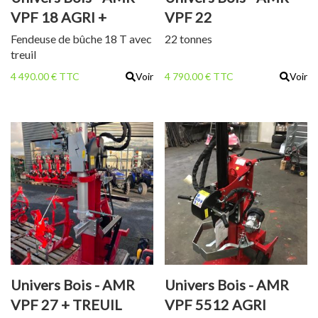
VPF 18 AGRI +
VPF 22
TREUIL
Fendeuse de bûche 18 T avec
22 tonnes
treuil
4 490.00 € TTC
Voir
4 790.00 € TTC
Voir
Univers Bois - AMR
Univers Bois - AMR
VPF 27 + TREUIL
VPF 5512 AGRI