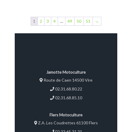
Pistolet simple en
polypropylène et bec en
acier inox 2 m de flexible
1
2
3
4
…
49
50
51
→
d’aspiration DN20 en EPDM
avec clapet anti-retour et
crépine 6 m de flexible de
distribution DN19 en EPDM
Colliers Serflex en acier [...]
Jamotte Motoculture
Route de Caen 14500 Vire
02.31.68.80.22
02.31.68.85.10
Flers Motoculture
Z.A. Les Coudrettes 61100 Flers
02.33.65.31.31