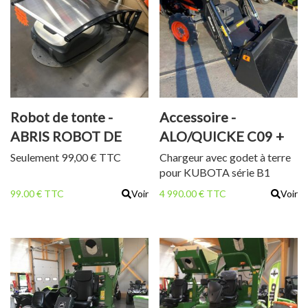
Robot de tonte -
Accessoire -
ABRIS ROBOT DE
ALO/QUICKE C09 +
TONTE
GODET A TERRE
Seulement 99,00 € TTC
Chargeur avec godet à terre
pour KUBOTA série B1
99.00 € TTC
Voir
4 990.00 € TTC
Voir