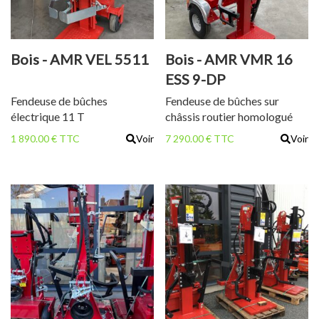
hydraulique de l'unité de
hydraulique de l'unité de [...]
tonte Déflecteur [...]
Bois - AMR VEL 5511
Bois - AMR VMR 16
ESS 9-DP
Fendeuse de bûches
Fendeuse de bûches sur
électrique 11 T
châssis routier homologué
route
1 890.00 € TTC
Voir
7 290.00 € TTC
Voir