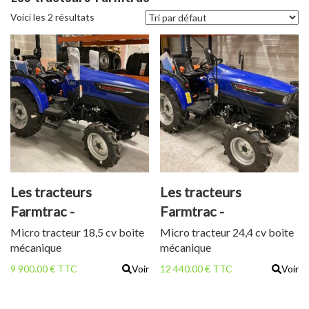
Voici les 2 résultats
Les tracteurs
Les tracteurs
Farmtrac -
Farmtrac -
FARMTRAC FT20
FARMTRAC FT26
Micro tracteur 18,5 cv boite
Micro tracteur 24,4 cv boite
mécanique
mécanique
MEC
MEC
9 900.00 € TTC
Voir
12 440.00 € TTC
Voir